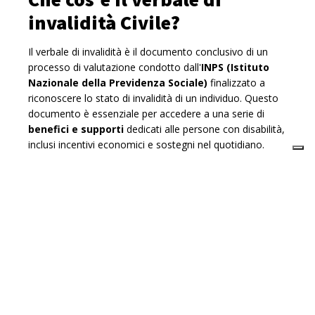
invalidità Civile?
Il verbale di invalidità è il documento conclusivo di un
processo di valutazione condotto dall'
INPS
(Istituto
Nazionale della Previdenza Sociale)
finalizzato a
riconoscere lo stato di invalidità di un individuo. Questo
documento è essenziale per accedere a una serie di
benefici e supporti
dedicati alle persone con disabilità,
inclusi incentivi economici e sostegni nel quotidiano.
Quali sono le condizioni per
essere riconosciuti invalidi
civili?
Un individuo è considerato
invalido civile
quando
presenta una riduzione permanente della capacità
lavorativa superiore a un terzo, a causa di deficit fisici,
psichici o sensoriali. Importante sottolineare che tale
status è distinto da altre forme di invalidità, come quella