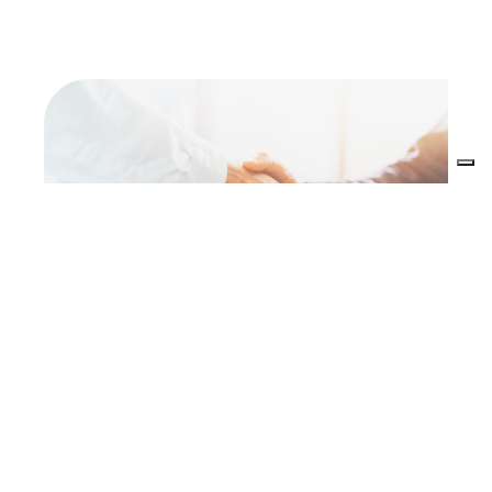
PERCHÉ
SCEGLIERCI
La nostra azienda non solo si attesta da anni con
ottimi risultati di bilancio
, ma investe e punta da
sempre su
tecnologie all'avanguardia
per i propri