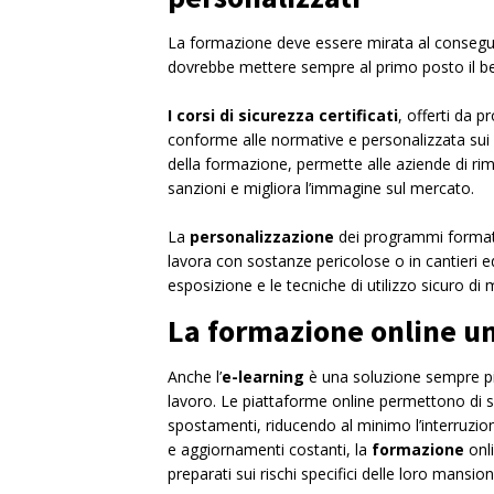
La formazione deve essere mirata al consegu
dovrebbe mettere sempre al primo posto il be
I corsi di sicurezza certificati
, offerti da 
conforme alle normative e personalizzata sui r
della formazione, permette alle aziende di rima
sanzioni e migliora l’immagine sul mercato.
La
personalizzazione
dei programmi formati
lavora con sostanze pericolose o in cantieri edi
esposizione e le tecniche di utilizzo sicuro di m
La formazione online uni
Anche l’
e-learning
è una soluzione sempre più
lavoro. Le piattaforme online permettono di s
spostamenti, riducendo al minimo l’interruzione
e aggiornamenti costanti, la
formazione
onli
preparati sui rischi specifici delle loro mansion