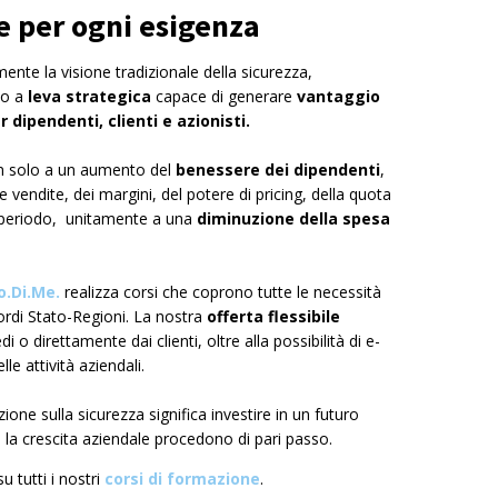
e per ogni esigenza
ente la visione tradizionale della sicurezza,
vo a
leva strategica
capace di generare
vantaggio
r dipendenti, clienti e azionisti.
non solo a un aumento del
benessere dei dipendenti
,
le vendite, dei margini, del potere di pricing, della quota
o periodo, unitamente a una
diminuzione della spesa
o.Di.Me.
realizza corsi che coprono tutte le necessità
cordi Stato-Regioni. La nostra
offerta flessibile
 o direttamente dai clienti, oltre alla possibilità di e-
le attività aziendali.
one sulla sicurezza significa investire in un futuro
 e la crescita aziendale procedono di pari passo.
 tutti i nostri
corsi di formazione
.