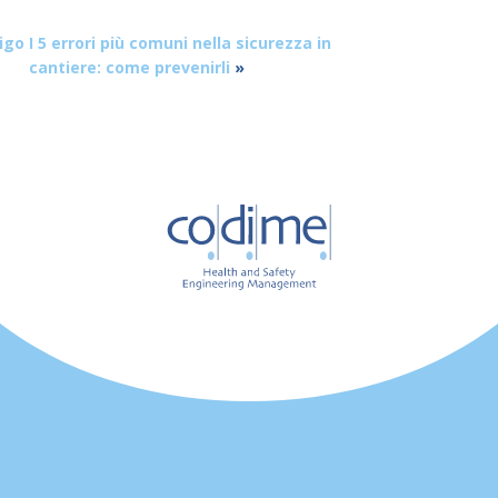
ligo
I 5 errori più comuni nella sicurezza in
cantiere: come prevenirli
»