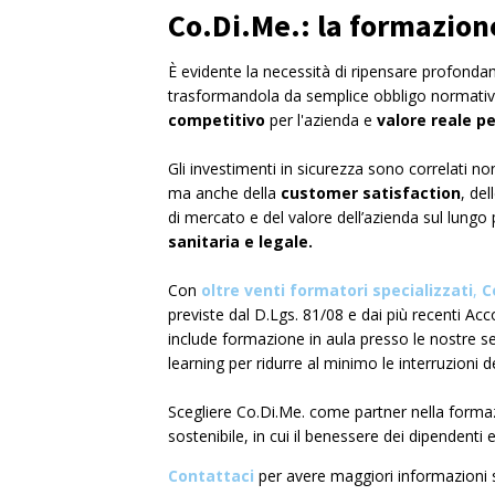
Co.Di.Me.: la formazion
È evidente la necessità di ripensare profondam
trasformandola da semplice obbligo normati
competitivo
per l'azienda e
valore reale pe
Gli investimenti in sicurezza sono correlati 
ma anche della
customer satisfaction
, del
di mercato e del valore dell’azienda sul lung
sanitaria e legale.
Con
oltre venti formatori specializzati
,
C
previste dal D.Lgs. 81/08 e dai più recenti Ac
include formazione in aula presso le nostre sedi
learning per ridurre al minimo le interruzioni del
Scegliere Co.Di.Me. come partner nella formazi
sostenibile, in cui il benessere dei dipendenti
Contattaci
per avere maggiori informazioni su