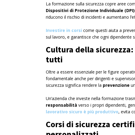
La formazione sulla sicurezza copre aree come 
Dispositivi di Protezione Individuale (DPI)
riducono il rischio di incidenti e aumentano l’e
Investire in corsi
come questi aiuta a prevenir
sul lavoro, e garantisce che ogni dipendente
Cultura della sicurezza:
tutti
Oltre a essere essenziale per le figure operat
fondamentale anche per dirigenti e superviso
sicurezza significa rendere la
prevenzione
un
Un’azienda che investe nella formazione tra
responsabilità
verso i propri dipendenti, ge
lavorativo sicuro è più produttivo
, evita 
Corsi di sicurezza certif
personalizzati