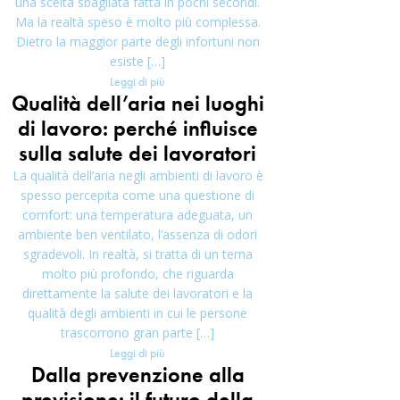
una scelta sbagliata fatta in pochi secondi.
Ma la realtà speso è molto più complessa.
Dietro la maggior parte degli infortuni non
esiste […]
Leggi di più
Qualità dell’aria nei luoghi
di lavoro: perché influisce
sulla salute dei lavoratori
La qualità dell’aria negli ambienti di lavoro è
spesso percepita come una questione di
comfort: una temperatura adeguata, un
ambiente ben ventilato, l’assenza di odori
sgradevoli. In realtà, si tratta di un tema
molto più profondo, che riguarda
direttamente la salute dei lavoratori e la
qualità degli ambienti in cui le persone
trascorrono gran parte […]
Leggi di più
Dalla prevenzione alla
previsione: il futuro della